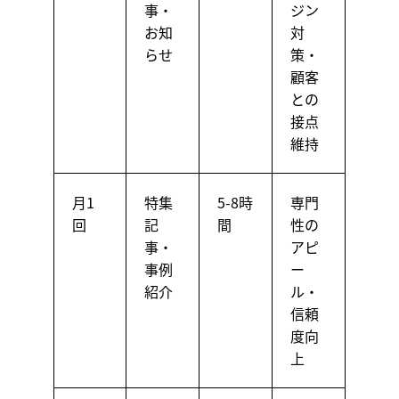
事・
ジン
お知
対
らせ
策・
顧客
との
接点
維持
月1
特集
5-8時
専門
回
記
間
性の
事・
アピ
事例
ー
紹介
ル・
信頼
度向
上