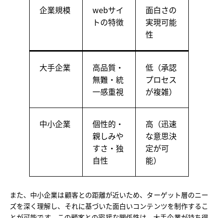
企業規模
webサイ
面白さの
トの特徴
実現可能
性
大手企業
高品質・
低（承認
無難・統
プロセス
一感重視
が複雑）
中小企業
個性的・
高（迅速
親しみや
な意思決
すさ・独
定が可
自性
能）
また、中小企業は顧客との距離が近いため、ターゲット層のニー
ズを深く理解し、それに基づいた面白いコンテンツを制作するこ
とが可能です。この顧客との密接な関係性は、大手企業が持ち得