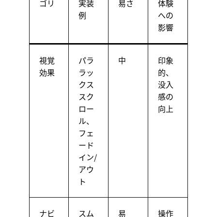
ゴリ
実装
易さ
体験
例
への
影響
視覚
パラ
中
印象
効果
ラッ
的、
クス
没入
スク
感の
ロー
向上
ル、
フェ
ード
イン/
アウ
ト
ナビ
スム
易
操作