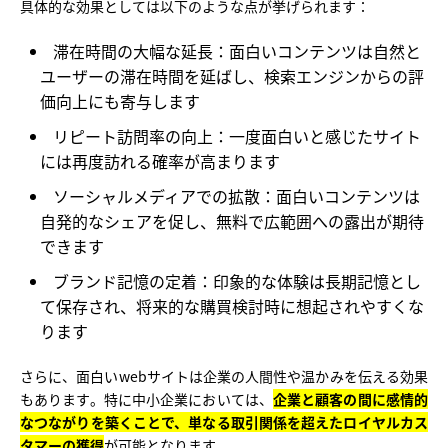
具体的な効果としては以下のような点が挙げられます：
滞在時間の大幅な延長
：面白いコンテンツは自然と
ユーザーの滞在時間を延ばし、検索エンジンからの評
価向上にも寄与します
リピート訪問率の向上
：一度面白いと感じたサイト
には再度訪れる確率が高まります
ソーシャルメディアでの拡散
：面白いコンテンツは
自発的なシェアを促し、無料で広範囲への露出が期待
できます
ブランド記憶の定着
：印象的な体験は長期記憶とし
て保存され、将来的な購買検討時に想起されやすくな
ります
さらに、面白いwebサイトは企業の人間性や温かみを伝える効果
もあります。特に中小企業においては、
企業と顧客の間に感情的
なつながりを築くことで、単なる取引関係を超えたロイヤルカス
タマーの獲得
が可能となります。