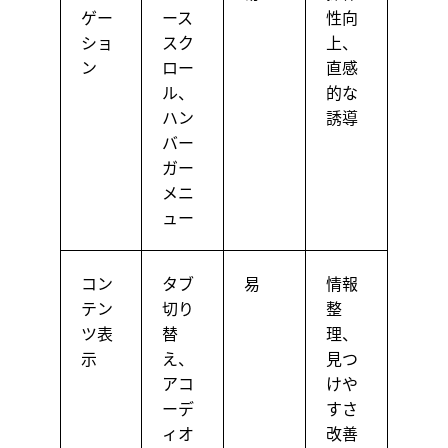
ゲー
ース
性向
ショ
スク
上、
ン
ロー
直感
ル、
的な
ハン
誘導
バー
ガー
メニ
ュー
コン
タブ
易
情報
テン
切り
整
ツ表
替
理、
示
え、
見つ
アコ
けや
ーデ
すさ
ィオ
改善