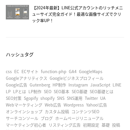
【2024年最新】LINE公式アカウントのリッチメニ
ューサイズ完全ガイド！最適な画像サイズでクリ
ック率UP！
ハッシュタグ
css
EC
ECサイト
function-php
GA4
GoogleMaps
Googleアナリティクス
Googleビジネスプロフィール
Google広告
Gutenberg
HP制作
Instagram
JavaScript
LINE
LP
LPとは
LP制作
SEO
SEO基本
SEO基礎
SEO基礎とは
SEO対策
Sgopify
shopify
SNS
SNS運用
Twitter
UA
Webマーケティング
Web広告
Wordpress
Yahoo!広告
オンラインショップ
カスタム投稿
コンテンツSEO
サーチコンソール
ブログ
ホームページリニューアル
マーケティング初心者
リスティング広告
初期設定
基礎
投稿