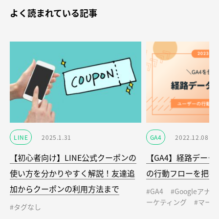
よく読まれている記事
LINE
2025.1.31
GA4
2022.12.08
【初心者向け】LINE公式クーポンの
【GA4】経路デー
使い方を分かりやすく解説！友達追
の行動フローを把握
加からクーポンの利用方法まで
#GA4
#Googleアナ
ーケティング
#マー
#タグなし