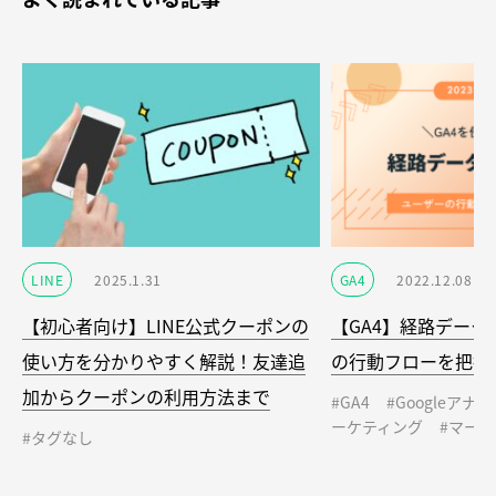
LINE
2025.1.31
GA4
2022.12.08
【初心者向け】LINE公式クーポンの
【GA4】経路デー
使い方を分かりやすく解説！友達追
の行動フローを把握
加からクーポンの利用方法まで
#GA4
#Googleアナ
ーケティング
#マー
#タグなし