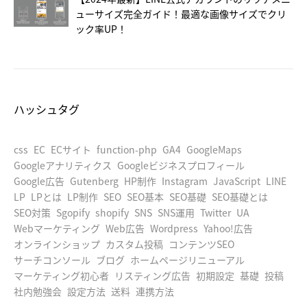
ューサイズ完全ガイド！最適な画像サイズでクリ
ック率UP！
ハッシュタグ
css
EC
ECサイト
function-php
GA4
GoogleMaps
Googleアナリティクス
Googleビジネスプロフィール
Google広告
Gutenberg
HP制作
Instagram
JavaScript
LINE
LP
LPとは
LP制作
SEO
SEO基本
SEO基礎
SEO基礎とは
SEO対策
Sgopify
shopify
SNS
SNS運用
Twitter
UA
Webマーケティング
Web広告
Wordpress
Yahoo!広告
オンラインショップ
カスタム投稿
コンテンツSEO
サーチコンソール
ブログ
ホームページリニューアル
マーケティング初心者
リスティング広告
初期設定
基礎
投稿
社内勉強会
設定方法
送料
連携方法