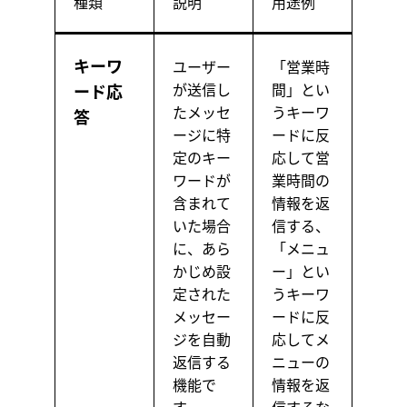
種類
説明
用途例
キーワ
ユーザー
「営業時
が送信し
間」とい
ード応
たメッセ
うキーワ
答
ージに特
ードに反
定のキー
応して営
ワードが
業時間の
含まれて
情報を返
いた場合
信する、
に、あら
「メニュ
かじめ設
ー」とい
定された
うキーワ
メッセー
ードに反
ジを自動
応してメ
返信する
ニューの
機能で
情報を返