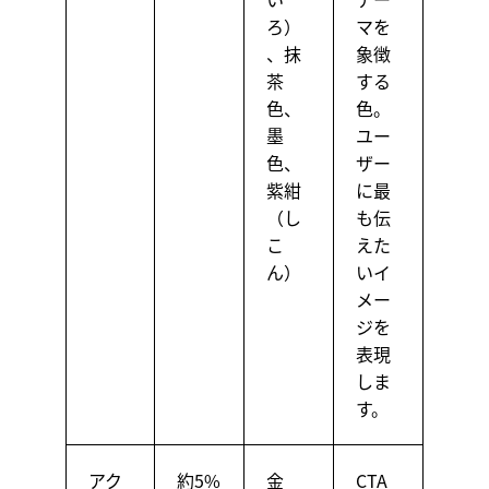
ろ）
マを
、抹
象徴
茶
する
色、
色。
墨
ユー
色、
ザー
紫紺
に最
（し
も伝
こ
えた
ん）
いイ
メー
ジを
表現
しま
す。
アク
約5%
金
CTA