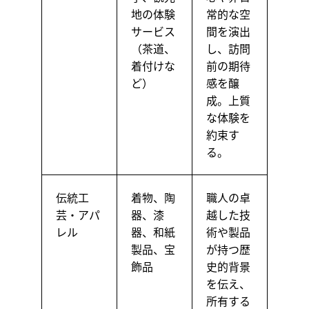
地の体験
常的な空
サービス
間を演出
（茶道、
し、訪問
着付けな
前の期待
ど）
感を醸
成。上質
な体験を
約束す
る。
伝統工
着物、陶
職人の卓
芸・アパ
器、漆
越した技
レル
器、和紙
術や製品
製品、宝
が持つ歴
飾品
史的背景
を伝え、
所有する