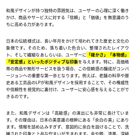
和風デザインが持つ独特の雰囲気は、ユーザーの心理に深く働き
かけ、商品やサービスに対する「信頼」と「価値」を無意識のう
ちに高める力があります。
日本の伝統様式は、長い年月をかけて培われてきた歴史と文化の
象徴です。そのため、落ち着いた色合い、整理されたレイアウ
ト、そして繊細なあしらいは、ユーザーに
「確かさ」「本物感」
「安定感」といったポジティブな印象
を与えます。特に、高価格
帯の商品や無形サービスを扱う場合、この信頼感の醸成がコンバ
ージョンへの重要な第一歩となります。例えば、老舗の料亭や歴
史ある工芸品のLPが和風デザインを採用することで、その権威性
や信頼性を視覚的に裏付け、ユーザーに安心感を与えることがで
きるのです。
また、和風デザインは「高級感」の演出にも非常に長けていま
す。その理由は、日本の美意識の根幹にある「余白の美」にあり
ます。情報を詰め込みすぎず、意図的に余白を設けることで、洗
練された印象と上品な佇まいが生まれます。金や銀、漆黒、深緋