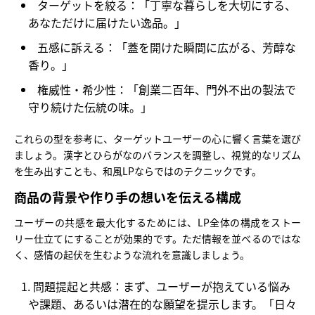
ターゲットを絞る：
「丁寧な暮らしを大切にする、
あなただけに届けたい逸品。」
五感に訴える：
「蓋を開けた瞬間に広がる、芳醇な
香り。」
権威性・希少性：
「創業二百年、門外不出の製法で
守り続けた伝統の味。」
これらの型を参考に、ターゲットユーザーの心に響く言葉を選び
ましょう。漢字とひらがなのバランスを調整し、視覚的なリズム
を生み出すことも、和風LPならではのテクニックです。
商品の背景や作り手の想いを伝える構成
ユーザーの共感を最大化するためには、LP全体の構成をストー
リー仕立てにすることが効果的です。ただ情報を並べるのではな
く、感情の起伏を生むような流れを意識しましょう。
問題提起と共感：
まず、ユーザーが抱えている悩み
や課題、あるいは潜在的な願望を提示します。「日々