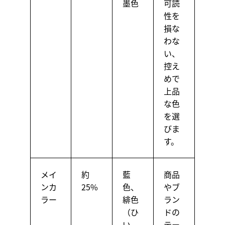
墨色
可読
性を
損な
わな
い、
控え
めで
上品
な色
を選
びま
す。
メイ
約
藍
商品
ンカ
25%
色、
やブ
ラー
緋色
ラン
（ひ
ドの
い
テー