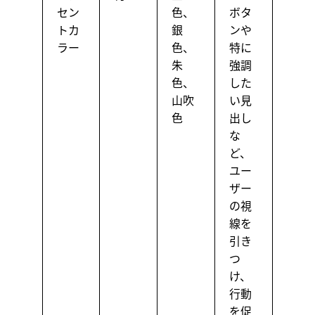
セン
色、
ボタ
トカ
銀
ンや
ラー
色、
特に
朱
強調
色、
した
山吹
い見
色
出し
な
ど、
ユー
ザー
の視
線を
引き
つ
け、
行動
を促