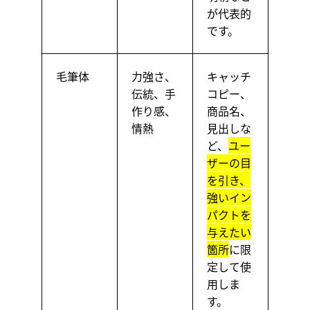
が代表的
です。
毛筆体
力強さ、
キャッチ
伝統、手
コピー、
作り感、
商品名、
情熱
見出しな
ど、
ユー
ザーの目
を引き、
強いイン
パクトを
与えたい
箇所
に限
定して使
用しま
す。