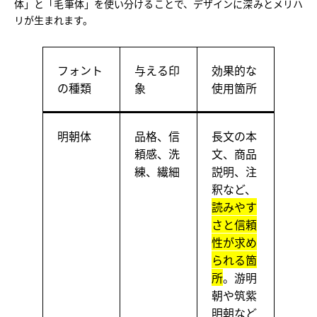
体」と「毛筆体」を使い分けることで、デザインに深みとメリハ
リが生まれます。
フォント
与える印
効果的な
の種類
象
使用箇所
明朝体
品格、信
長文の本
頼感、洗
文、商品
練、繊細
説明、注
釈など、
読みやす
さと信頼
性が求め
られる箇
所
。游明
朝や筑紫
明朝など