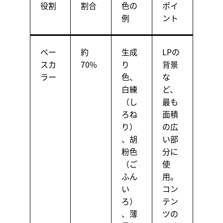
役割
割合
色の
ポイ
例
ント
ベー
約
生成
LPの
スカ
70%
り
背景
ラー
色、
な
白練
ど、
（し
最も
ろね
面積
り）
の広
、胡
い部
粉色
分に
（ご
使
ふん
用。
い
コン
ろ）
テン
、薄
ツの