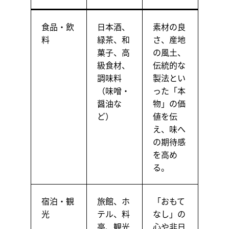
食品・飲
日本酒、
素材の良
料
緑茶、和
さ、産地
菓子、高
の風土、
級食材、
伝統的な
調味料
製法とい
（味噌・
った「本
醤油な
物」の価
ど）
値を伝
え、味へ
の期待感
を高め
る。
宿泊・観
旅館、ホ
「おもて
光
テル、料
なし」の
亭、観光
心や非日