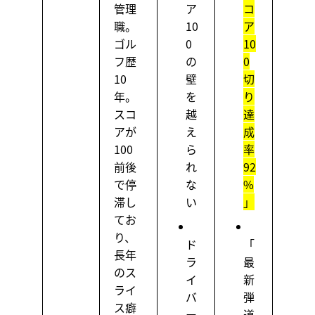
管理
ア
コ
職。
10
ア
ゴル
0
10
フ歴
の
0
10
壁
切
年。
を
り
スコ
越
達
アが
え
成
100
ら
率
前後
れ
92
で停
な
%
滞し
い
」
てお
り、
ド
「
長年
ラ
最
のス
イ
新
ライ
バ
弾
ス癖
ー
道