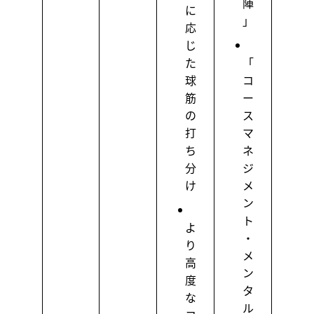
陣
に
」
応
じ
た
「
球
コ
筋
ー
の
ス
打
マ
ち
ネ
分
ジ
け
メ
ン
ト
よ
・
り
メ
高
ン
度
タ
な
ル