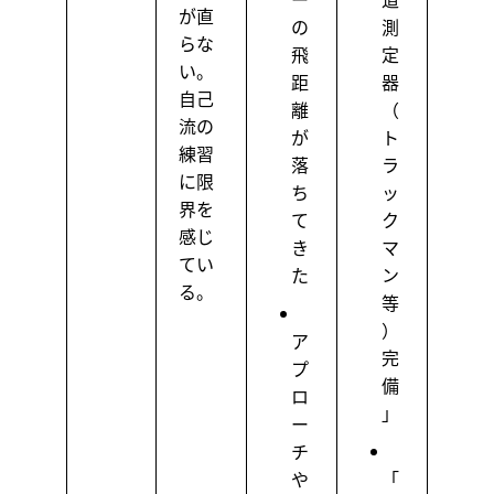
が直
の
測
らな
飛
定
い。
距
器
自己
離
（
流の
が
ト
練習
落
ラ
に限
ち
ッ
界を
て
ク
感じ
き
マ
てい
た
ン
る。
等
）
ア
完
プ
備
ロ
」
ー
チ
や
「