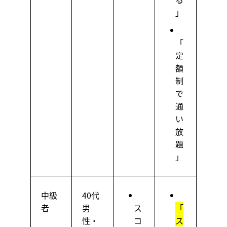
」
「
定
額
制
で
通
い
放
題
」
中級
40代
者
男
ス
「
性・
コ
ス