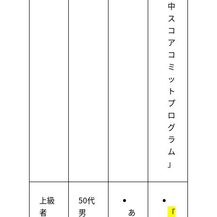
中
ス
コ
ア
コ
ミ
ッ
ト
プ
ロ
グ
ラ
ム
」
上級
50代
者
男
あ
「