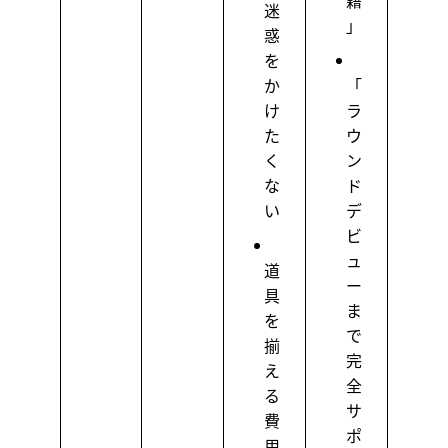
籍
迷
」
惑
を
か
「
け
ラ
た
ウ
く
ン
な
ド
い
デ
ビ
ュ
道
ー
具
ま
を
で
揃
完
え
全
る
サ
費
ポ
用