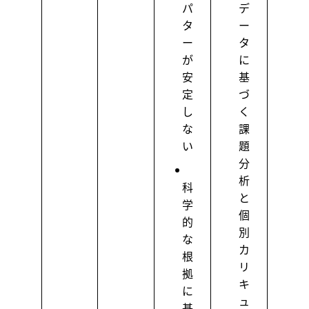
パ
デ
タ
ー
ー
タ
が
に
安
基
定
づ
し
く
な
課
い
題
分
析
科
と
学
個
的
別
な
カ
根
リ
拠
キ
に
ュ
基