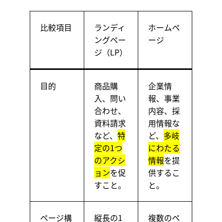
比較項目
ランディ
ホームペ
ングペー
ージ
ジ（LP）
目的
商品購
企業情
入、問い
報、事業
合わせ、
内容、採
資料請求
用情報な
など、
特
ど、
多岐
定の1つ
にわたる
のアクシ
情報
を提
ョン
を促
供するこ
すこと。
と。
ページ構
縦長の1
複数のペ