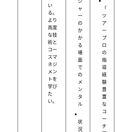
シ
い
ャ
「
る。
ー
ツ
より
の
ア
高度
か
ー
な技
か
プ
術と
る
ロ
コー
場
の
スマ
面
指
ネジ
で
導
メン
の
経
トを
メ
験
学び
ン
豊
た
タ
富
い。
ル
な
コ
ー
状
チ
況