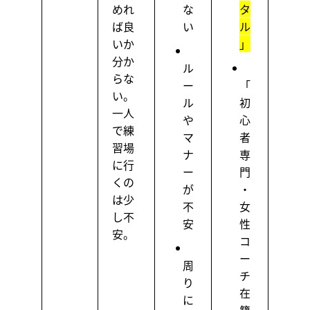
めれ
な
タ
ば良
い
ル
いか
」
分か
ル
らな
ー
「
い。
ル
初
一人
や
心
で練
マ
者
習場
ナ
専
に行
ー
門
くの
が
・
は少
不
女
し不
安
性
安。
コ
ー
周
チ
り
在
に