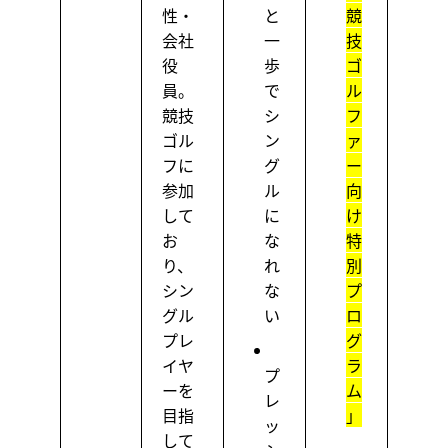
性・
と
競
会社
一
技
役
歩
ゴ
員。
で
ル
競技
シ
フ
ゴル
ン
ァ
フに
グ
ー
参加
ル
向
して
に
け
お
な
特
り、
れ
別
シン
な
プ
グル
い
ロ
プレ
グ
イヤ
ラ
プ
ーを
ム
レ
目指
」
ッ
して