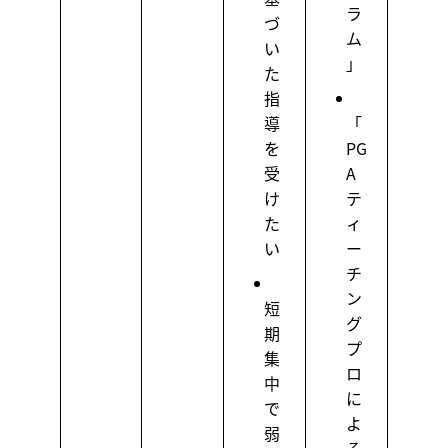
ラ
づ
ム
い
」
た
指
導
「
を
PG
受
A
け
テ
た
ィ
い
ー
チ
ン
短
グ
期
プ
集
ロ
中
に
で
よ
弱