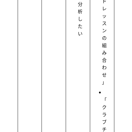
ド
分
レ
析
ッ
し
ス
た
ン
い
の
組
み
合
わ
せ
」
「
ク
ラ
ブ
チ