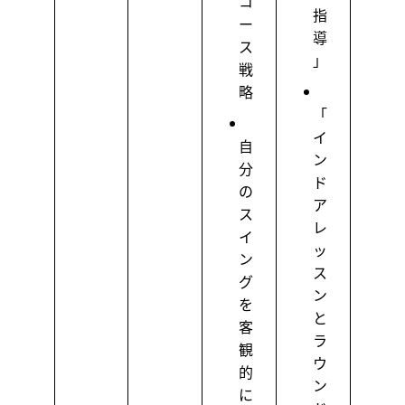
コ
指
ー
導
ス
」
戦
略
「
イ
自
ン
分
ド
の
ア
ス
レ
イ
ッ
ン
ス
グ
ン
を
と
客
ラ
観
ウ
的
ン
に