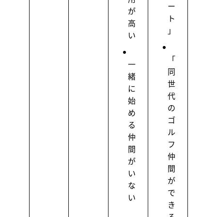
ー
が
ト
高
」
い
「
一
同
緒
世
に
代
始
の
め
ゴ
る
ル
仲
フ
間
仲
が
間
い
が
な
で
い
き
る