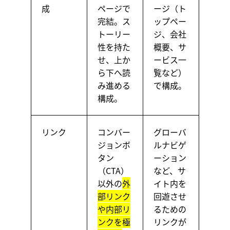
成
ページで
ージ（ト
完結。ス
ップペー
トーリー
ジ、会社
性を持た
概要、サ
せ、上か
ービス一
ら下へ読
覧など）
み進める
で構成。
構成。
リンク
コンバー
グローバ
ジョンボ
ルナビゲ
タン
ーション
（CTA）
など、サ
以外の
外
イト内を
部リンク
回遊させ
や内部リ
るための
ンクを極
リンクが