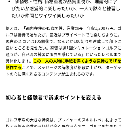
価値観・性格:
価格重視か品質重視か、理論的に学
びたいか感覚的に楽しみたいか、一人で黙々と練習し
たいか仲間とワイワイ楽しみたいか
例えば、「都内在住の45歳男性、営業部長。年収1,200万円。ゴ
ルフは接待で始めたが、最近はプライベートでも楽しむように。
現在のスコアは105前後で、なんとか100切りを達成して部下に
良いところを見せたい。練習は週1回シミュレーションゴルフに
通うが、自己流の練習に限界を感じている」といったレベルまで
具体化します。
この一人の人物に手紙を書くような気持ちでLPを
制作する
ことで、メッセージの解像度が格段に上がり、ターゲッ
トの心に深く刺さるコンテンツが生まれるのです。
初心者と経験者で訴求ポイントを変える
ゴルフ市場の大きな特徴は、プレイヤーのスキルレベルによって
抱える悩みや求める価値が全く異なる点です。ゴルフを始めたば