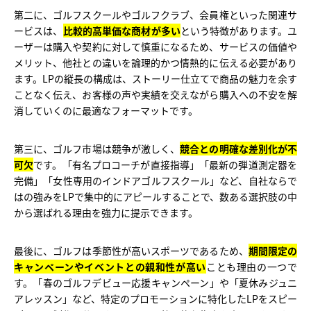
第二に、ゴルフスクールやゴルフクラブ、会員権といった関連サ
ービスは、
比較的高単価な商材が多い
という特徴があります。ユ
ーザーは購入や契約に対して慎重になるため、サービスの価値や
メリット、他社との違いを論理的かつ情熱的に伝える必要があり
ます。LPの縦長の構成は、ストーリー仕立てで商品の魅力を余す
ことなく伝え、お客様の声や実績を交えながら購入への不安を解
消していくのに最適なフォーマットです。
第三に、ゴルフ市場は競争が激しく、
競合との明確な差別化が不
可欠
です。「有名プロコーチが直接指導」「最新の弾道測定器を
完備」「女性専用のインドアゴルフスクール」など、自社ならで
はの強みをLPで集中的にアピールすることで、数ある選択肢の中
から選ばれる理由を強力に提示できます。
最後に、ゴルフは季節性が高いスポーツであるため、
期間限定の
キャンペーンやイベントとの親和性が高い
ことも理由の一つで
す。「春のゴルフデビュー応援キャンペーン」や「夏休みジュニ
アレッスン」など、特定のプロモーションに特化したLPをスピー