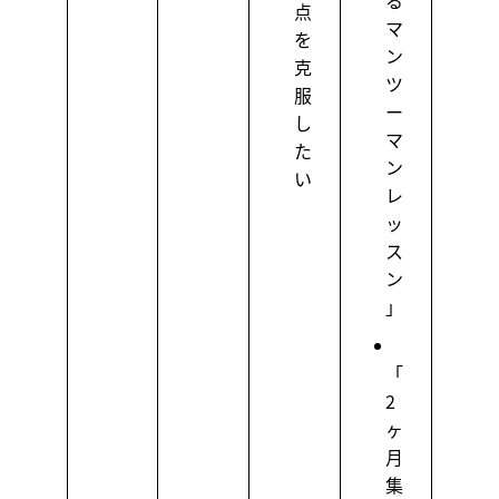
る
点
マ
を
ン
克
ツ
服
ー
し
マ
た
ン
い
レ
ッ
ス
ン
」
「
2
ヶ
月
集