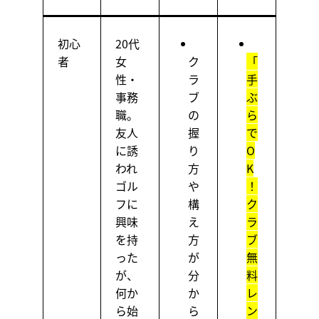
初心
20代
者
女
ク
「
性・
ラ
手
事務
ブ
ぶ
職。
の
ら
友人
握
で
に誘
り
O
われ
方
K
ゴル
や
！
フに
構
ク
興味
え
ラ
を持
方
ブ
った
が
無
が、
分
料
何か
か
レ
ら始
ら
ン