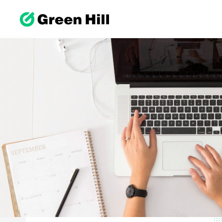
ホー
私た
WE
メン
WE
理念
コン
代表