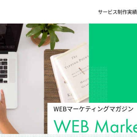
サービス
制作実績
ムページ制作
ちの事
ECサイト制作
採用情報
B広告運用
バー
LP制作
会社概要
Bコンサルティング
成果報酬型MEO対策
テンツマーケティング
挨拶
Lステップ構築・運用支援
WEBマーケティングマガジン
WEB Market