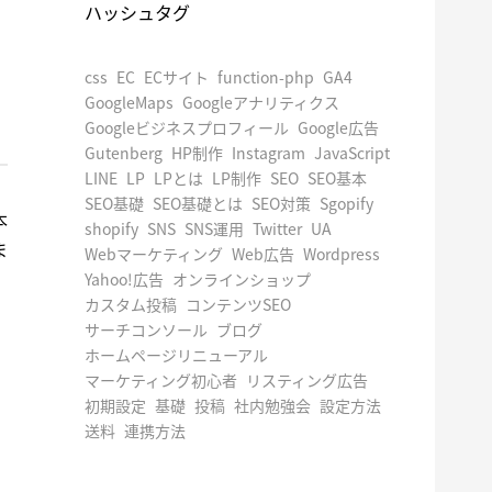
ハッシュタグ
css
EC
ECサイト
function-php
GA4
GoogleMaps
Googleアナリティクス
Googleビジネスプロフィール
Google広告
Gutenberg
HP制作
Instagram
JavaScript
LINE
LP
LPとは
LP制作
SEO
SEO基本
SEO基礎
SEO基礎とは
SEO対策
Sgopify
本
shopify
SNS
SNS運用
Twitter
UA
ま
Webマーケティング
Web広告
Wordpress
Yahoo!広告
オンラインショップ
カスタム投稿
コンテンツSEO
サーチコンソール
ブログ
ホームページリニューアル
マーケティング初心者
リスティング広告
初期設定
基礎
投稿
社内勉強会
設定方法
送料
連携方法