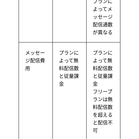
プランに
よってメ
ッセージ
配信通数
が異なる
メッセー
プランに
プランに
ジ配信費
よって無
よって無
用
料配信数
料配信数
と従量課
と従量課
金
金
フリープ
ランは無
料配信数
を超える
と配信不
可