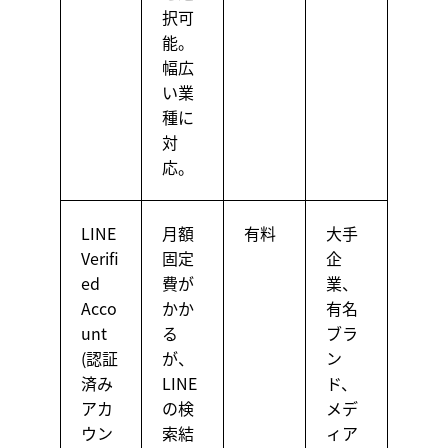
択可
能。
幅広
い業
種に
対
応。
LINE
月額
有料
大手
Verifi
固定
企
ed
費が
業、
Acco
かか
有名
unt
る
ブラ
(認証
が、
ン
済み
LINE
ド、
アカ
の検
メデ
ウン
索結
ィア