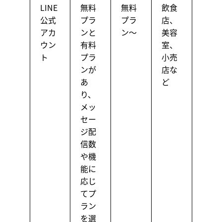
LINE
無料
無料
飲食
公式
プラ
プラ
店、
アカ
ンと
ン〜
美容
ウン
有料
室、
ト
プラ
小売
ンが
店な
あ
ど
り、
メッ
セー
ジ配
信数
や機
能に
応じ
てプ
ラン
を選