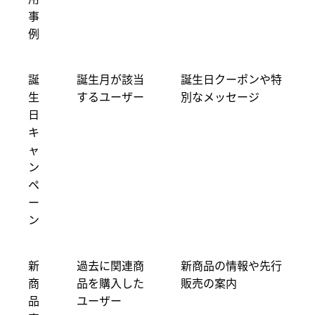
事
例
誕
誕生月が該当
誕生日クーポンや特
生
するユーザー
別なメッセージ
日
キ
ャ
ン
ペ
ー
ン
新
過去に関連商
新商品の情報や先行
商
品を購入した
販売の案内
品
ユーザー