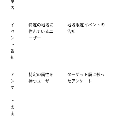
案
内
イ
特定の地域に
地域限定イベントの
ベ
住んでいるユ
告知
ン
ーザー
ト
告
知
ア
特定の属性を
ターゲット層に絞っ
ン
持つユーザー
たアンケート
ケ
ー
ト
の
実