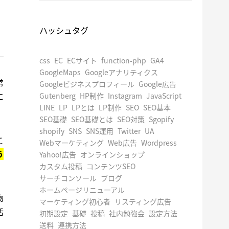
ハッシュタグ
css
EC
ECサイト
function-php
GA4
GoogleMaps
Googleアナリティクス
常
Googleビジネスプロフィール
Google広告
に
Gutenberg
HP制作
Instagram
JavaScript
LINE
LP
LPとは
LP制作
SEO
SEO基本
SEO基礎
SEO基礎とは
SEO対策
Sgopify
shopify
SNS
SNS運用
Twitter
UA
こ
Webマーケティング
Web広告
Wordpress
う
Yahoo!広告
オンラインショップ
カスタム投稿
コンテンツSEO
サーチコンソール
ブログ
ホームページリニューアル
物
マーケティング初心者
リスティング広告
活
初期設定
基礎
投稿
社内勉強会
設定方法
送料
連携方法