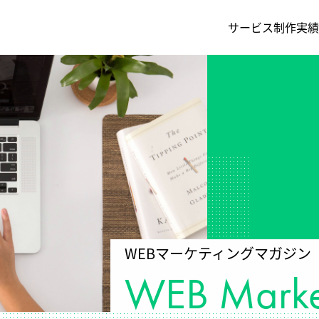
サービス
制作実績
ムページ制作
ちの事
ECサイト制作
採用情報
B広告運用
バー
LP制作
会社概要
Bコンサルティング
成果報酬型MEO対策
テンツマーケティング
挨拶
Lステップ構築・運用支援
WEBマーケティングマガジン
WEB Market