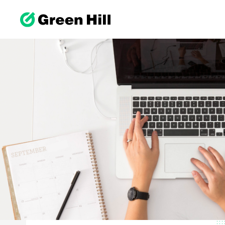
ホー
私た
WE
メン
WE
理念
コン
代表