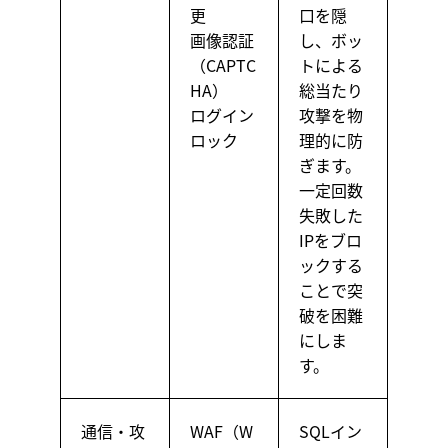
更
口を隠
画像認証
し、ボッ
（CAPTC
トによる
HA）
総当たり
ログイン
攻撃を物
ロック
理的に防
ぎます。
一定回数
失敗した
IPをブロ
ックする
ことで突
破を困難
にしま
す。
通信・攻
WAF（W
SQLイン